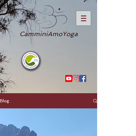
CamminiAmoYoga
Blog