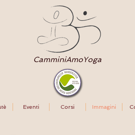
CamminiAmoYoga
tè
Eventi
Corsi
Immagini
Co