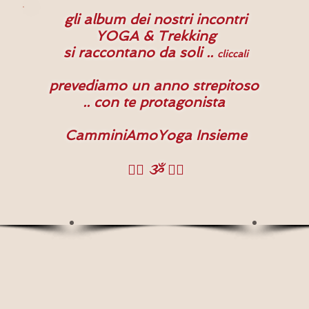
gli album dei nostri incontri
YOGA & Trekking
si raccontano da soli ..
cliccali
prevediamo un anno strepitoso
.. con te protagonista
CamminiAmoYoga Insieme
🧘‍♀️ ૐ 🧘‍♂️