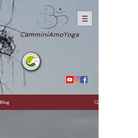
CamminiAmoYoga
Blog