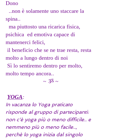
Dono
  ..non è solamente uno staccare la 
spina.. 
  ma piuttosto una ricarica fisica, 
psichica  ed emotiva capace di 
mantenerci felici, 
 il beneficio che se ne trae resta, resta 
molto a lungo dentro di noi
 Sì lo sentiremo dentro per molto, 
molto tempo ancora..
 ~ ૐ ~
YOGA
:
In vacanza lo Yoga praticato 
risponde al gruppo di partecipanti: 
non c'è yoga più o meno difficile.. e 
nemmeno più o meno facile.., 
perchè lo yoga inizia dal singolo 