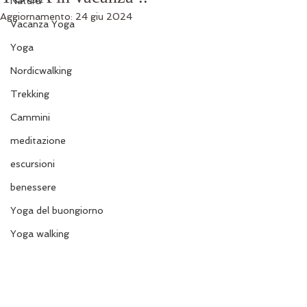
Natura
Aggiornamento:
24 giu 2024
Vacanza Yoga
Yoga
Nordicwalking
Trekking
Cammini
meditazione
escursioni
benessere
Yoga del buongiorno
Yoga walking