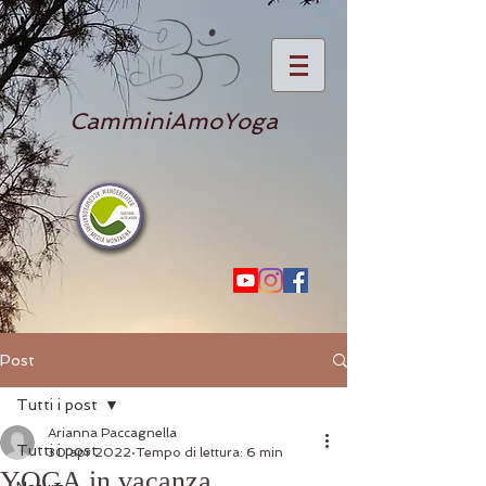
CamminiAmoYoga
Post
Tutti i post
Arianna Paccagnella
Tutti i post
30 apr 2022
Tempo di lettura: 6 min
YOGA in vacanza ..